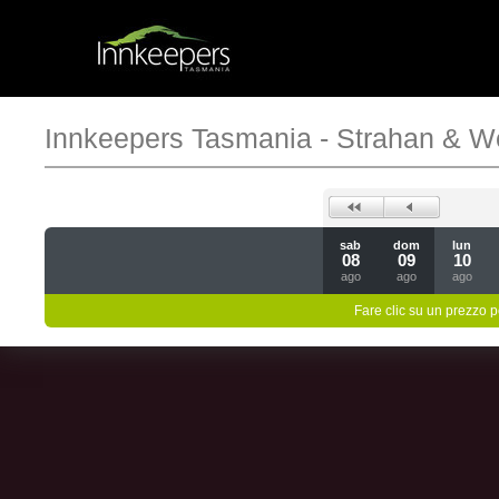
Innkeepers Tasmania - Strahan & W
sab
dom
lun
08
09
10
ago
ago
ago
Fare clic su un prezzo pe