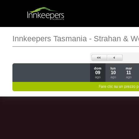
Innkeepers Tasmania - Strahan & W
dom
lun
mar
09
10
11
ago
ago
ago
Fare clic su un prezzo pe