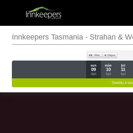
Innkeepers Tasmania - Strahan & W
sun
mán
þri
09
10
11
ágú
ágú
ágú
Smelltu á ver