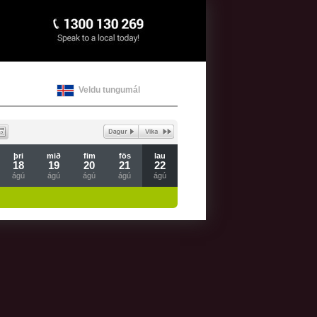
Veldu tungumál
þri
mið
fim
fös
lau
18
19
20
21
22
ágú
ágú
ágú
ágú
ágú