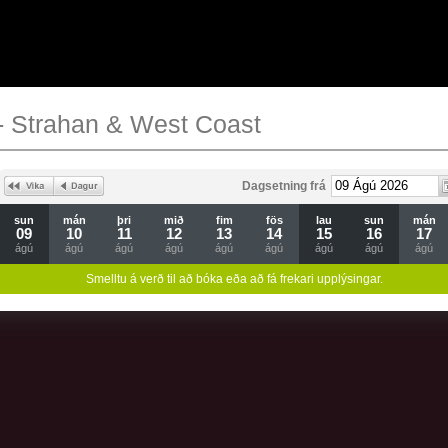
- Strahan & West Coast
Dagsetning frá
sun
mán
þri
mið
fim
fös
lau
sun
mán
09
10
11
12
13
14
15
16
17
ágú
ágú
ágú
ágú
ágú
ágú
ágú
ágú
ágú
Smelltu á verð til að bóka eða að fá frekari upplýsingar.