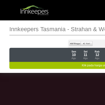
Innkeepers Tasmania - Strahan & W
Sen
Sel
Rab
10
11
12
Agu
Agu
Agu
Klik pada harga un