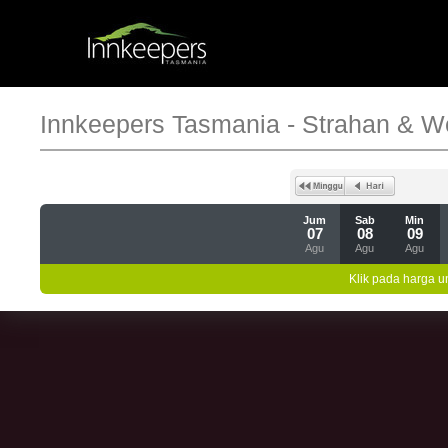
Innkeepers Tasmania - Strahan & W
Jum
Sab
Min
07
08
09
Agu
Agu
Agu
Klik pada harga un