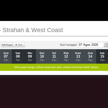
- Strahan & West Coast
Dari tanggal
Jum
Sab
Min
Sen
Sel
Rab
Kam
Jum
Sab
07
08
09
10
11
12
13
14
15
Agu
Agu
Agu
Agu
Agu
Agu
Agu
Agu
Agu
Klik pada harga untuk resarvasi atau untuk informasi lebih lanjut.