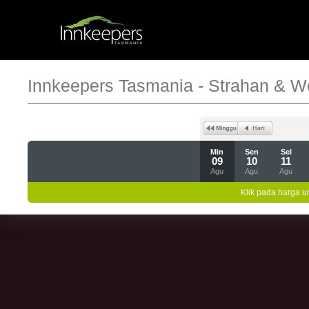
Innkeepers Tasmania - Strahan & W
Min
Sen
Sel
09
10
11
Agu
Agu
Agu
Klik pada harga un