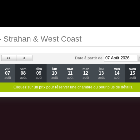
- Strahan & West Coast
Date à partir de
ven
sam
dim
lun
mar
mer
jeu
ven
sam
07
08
09
10
11
12
13
14
15
août
août
août
août
août
août
août
août
août
Cliquez sur un prix pour réserver une chambre ou pour plus de détails.