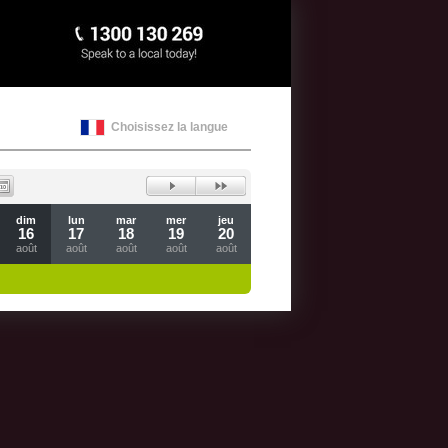
Choisissez la langue
dim
lun
mar
mer
jeu
16
17
18
19
20
août
août
août
août
août