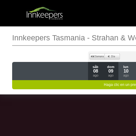
Innkeepers Tasmania - Strahan & W
sáb
dom
lun
08
09
10
ago
ago
ago
Haga clic en un pre