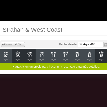
- Strahan & West Coast
Fecha desde
vie
sáb
dom
lun
mar
mié
jue
vie
sáb
07
08
09
10
11
12
13
14
15
ago
ago
ago
ago
ago
ago
ago
ago
ago
Haga clic en un precio para hacer una reserva o para más detalles.