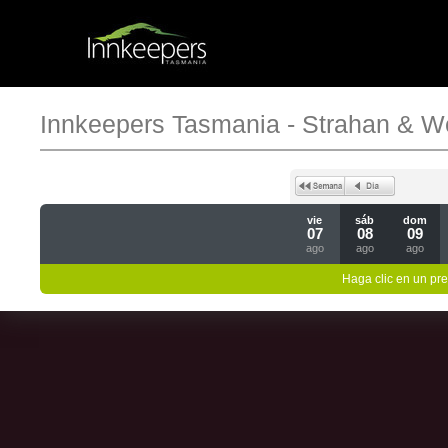
Innkeepers Tasmania - Strahan & W
vie
sáb
dom
07
08
09
ago
ago
ago
Haga clic en un pre