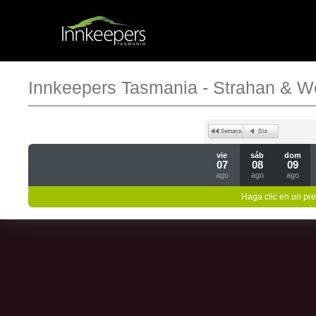
Innkeepers Tasmania - Strahan & W
vie
sáb
dom
07
08
09
ago
ago
ago
Haga clic en un pre