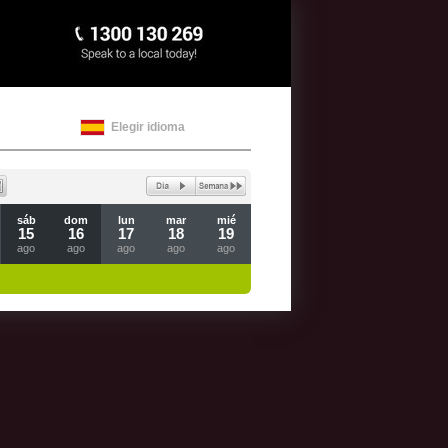
Elegir idioma
sáb
dom
lun
mar
mié
15
16
17
18
19
ago
ago
ago
ago
ago