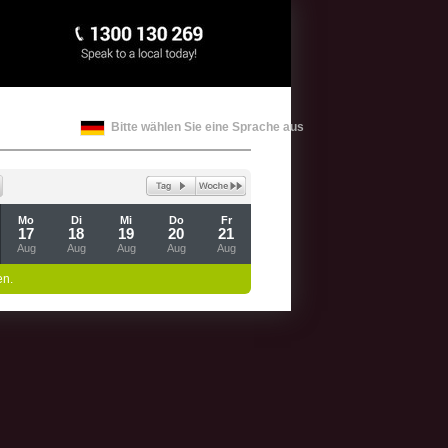
Bitte wählen Sie eine Sprache aus
Mo
Di
Mi
Do
Fr
17
18
19
20
21
Aug
Aug
Aug
Aug
Aug
en.