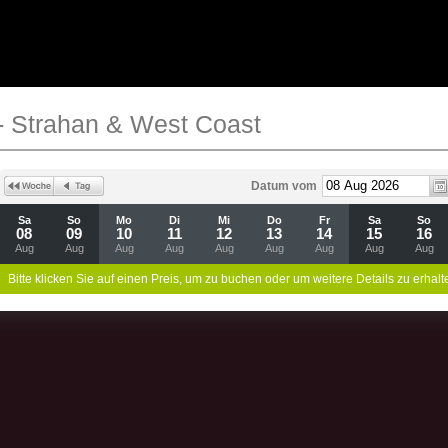
- Strahan & West Coast
Datum vom
Sa
So
Mo
Di
Mi
Do
Fr
Sa
So
08
09
10
11
12
13
14
15
16
Aug
Aug
Aug
Aug
Aug
Aug
Aug
Aug
Aug
Bitte klicken Sie auf einen Preis, um zu buchen oder um weitere Details zu erhalt